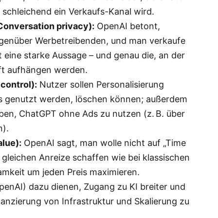
r schleichend ein Verkaufs-Kanal wird.
Conversation privacy):
OpenAI betont,
egenüber Werbetreibenden, und man verkaufe
t eine starke Aussage – und genau die, an der
unft aufhängen werden.
control):
Nutzer sollen Personalisierung
ds genutzt werden, löschen können; außerdem
eben, ChatGPT ohne Ads zu nutzen (z. B. über
n).
lue):
OpenAI sagt, man wolle nicht auf „Time
e gleichen Anreize schaffen wie bei klassischen
mkeit um jeden Preis maximieren.
penAI) dazu dienen, Zugang zu KI breiter und
nanzierung von Infrastruktur und Skalierung zu