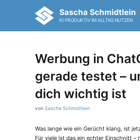
Zum
Sascha Schmidtlein
Inhalt
KI PRODUKTIV IM ALLTAG NUTZEN
springen
Werbung in Chat
gerade testet – 
dich wichtig ist
von
Sascha Schmidtlein
Was lange wie ein Gerücht klang, ist jet
Für viele ist das ein echter Einschnitt 