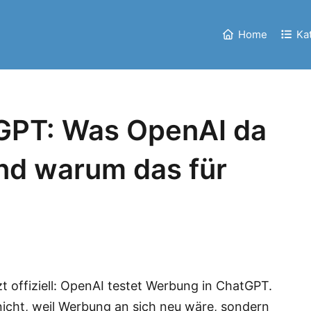
Home
Ka
GPT: Was OpenAI da
und warum das für
zt offiziell: OpenAI testet Werbung in ChatGPT.
– nicht, weil Werbung an sich neu wäre, sondern