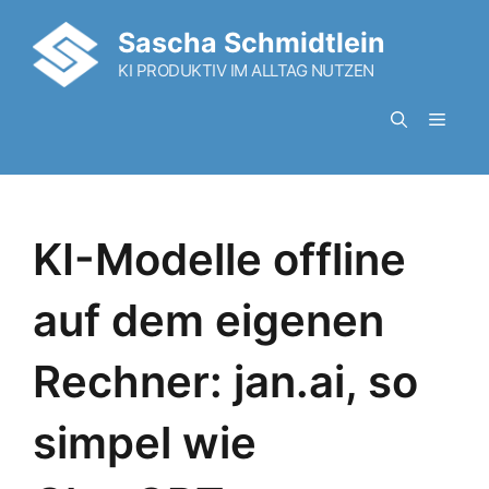
Zum
Sascha Schmidtlein
Inhalt
KI PRODUKTIV IM ALLTAG NUTZEN
springen
Menü
KI-Modelle offline
auf dem eigenen
Rechner: jan.ai, so
simpel wie